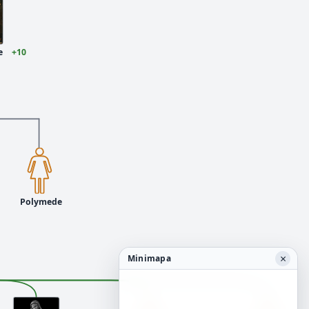
e
+10
Polymede
×
Minimapa