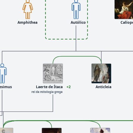
Amphithea
Autólico
Calíop
esimus
Laerte de Ítaca
+2
Anticleia
rei da mitologia grega