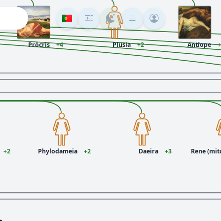
Prócris
+4
Plusia
+2
Antíope
+
+2
Phylodameia
+2
Daeira
+3
Rene (mit