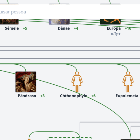
Sêmele
+5
Dânae
+4
Europa
+10
n: Tyre
Pândroso
+3
Chthonophyle
+6
Eupolemeia