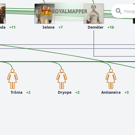
ROYALMAPPER
eda
+11
Selene
+7
Deméter
+16
Trônia
+2
Dryope
+2
Antianeira
+3