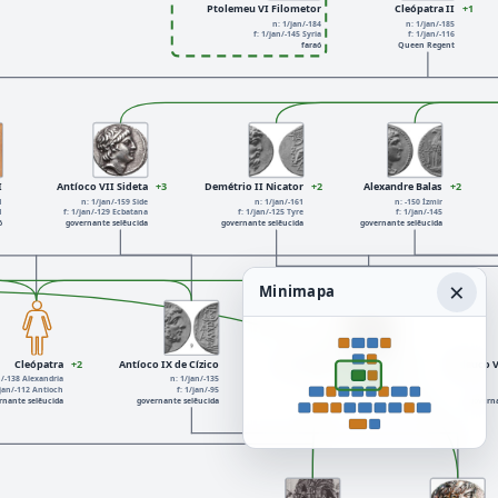
Ptolemeu VI Filometor
Cleópatra II
+1
n: 1/jan/-184
n: 1/jan/-185
f: 1/jan/-145 Syria
f: 1/jan/-116
faraó
Queen Regent
I
Antíoco VII Sideta
+3
Demétrio II Nicator
+2
Alexandre Balas
+2
1
n: 1/jan/-159 Side
n: 1/jan/-161
n: -150 İzmir
1
f: 1/jan/-129 Ecbatana
f: 1/jan/-125 Tyre
f: 1/jan/-145
ó
governante selêucida
governante selêucida
governante selêucida
×
Minimapa
Cleópatra
+2
Antíoco IX de Cízico
Ptolemeu X Alexandre I
+3
Seleuco 
n/-138 Alexandria
n: 1/jan/-135
n: 1/jan/-140
/jan/-112 Antioch
f: 1/jan/-95
f: 1/jan/-88
rnante selêucida
governante selêucida
faraó
govern