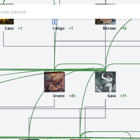
Caos
+1
Caligo
+1
Bóreas
+16
Urano
+45
Gaia
+71