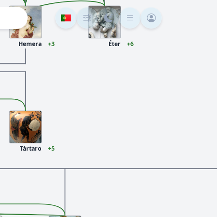
Hemera
+3
Éter
+6
Tártaro
+5