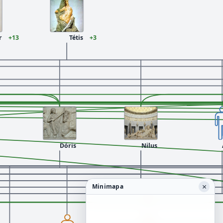
r
+13
Tétis
+3
Dóris
Nilus
×
Minimapa