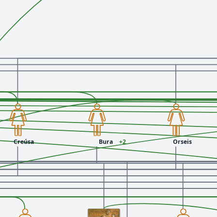
Creúsa
Bura
+2
Orseis