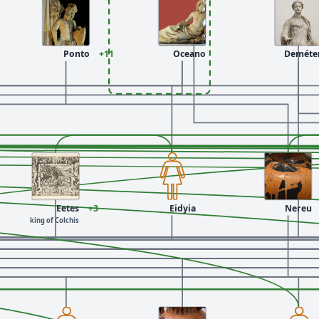
Ponto
+11
Oceano
Deméte
Eetes
+3
Eidyia
Nereu
king of Colchis