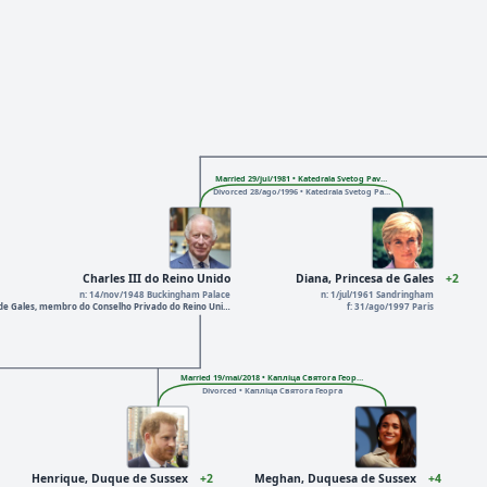
Married 29/jul/1981 • Katedrala Svetog Pav…
Divorced 28/ago/1996 • Katedrala Svetog Pa…
Charles III do Reino Unido
Diana, Princesa de Gales
+2
n: 14/nov/1948 Buckingham Palace
n: 1/jul/1961 Sandringham
de Gales, membro do Conselho Privado do Reino Uni…
f: 31/ago/1997 Paris
Married 19/mai/2018 • Капліца Святога Геор…
Divorced • Капліца Святога Георга
Henrique, Duque de Sussex
+2
Meghan, Duquesa de Sussex
+4