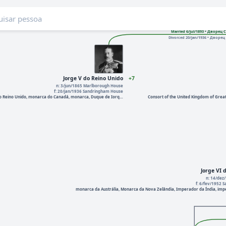
Married 6/jul/1893 • Дворец
Divorced 20/jan/1936 • Дворе
Jorge V do Reino Unido
+7
n: 3/jun/1865 Marlborough House
f: 20/jan/1936 Sandringham House
o Reino Unido, monarca do Canadá, monarca, Duque de Iorq…
Consort of the United Kingdom of Great
Jorge VI 
n: 14/dez
f: 6/fev/1952 
monarca da Austrália, Monarca da Nova Zelândia, Imperador da Índia, im