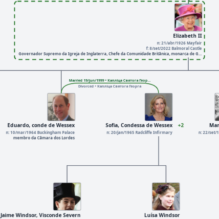
Elizabeth II
n: 21/abr/1926 Mayfair
f: 8/set/2022 Balmoral Castle
Governador Supremo da Igreja de Inglaterra, Chefe da Comunidade Britânica, monarca de G…
Married 19/jun/1999 • Капліца Святога Геор…
Divorced • Капліца Святога Георга
Eduardo, conde de Wessex
Sofia, Condessa de Wessex
+2
Mar
n: 10/mar/1964 Buckingham Palace
n: 20/jan/1965 Radcliffe Infirmary
n: 22/set/
membro da Câmara dos Lordes
Jaime Windsor, Visconde Severn
Luísa Windsor