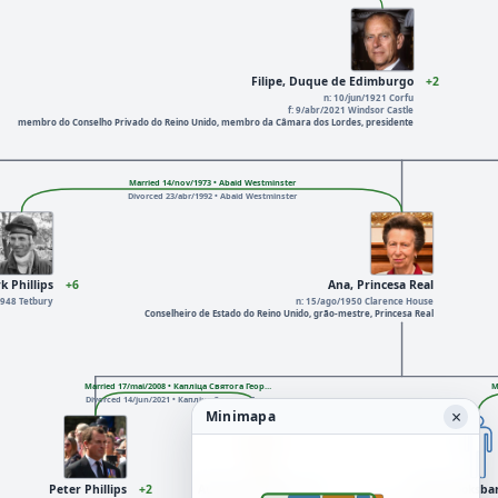
Filipe, Duque de Edimburgo
+2
n: 10/jun/1921 Corfu
f: 9/abr/2021 Windsor Castle
membro do Conselho Privado do Reino Unido, membro da Câmara dos Lordes, presidente
Married 14/nov/1973 • Abaid Westminster
Divorced 23/abr/1992 • Abaid Westminster
k Phillips
+6
Ana, Princesa Real
1948 Tetbury
n: 15/ago/1950 Clarence House
Conselheiro de Estado do Reino Unido, grão-mestre, Princesa Real
Married 17/mai/2008 • Капліца Святога Геор…
M
Divorced 14/jun/2021 • Капліца Святога Гео…
×
Minimapa
Peter Phillips
+2
Autumn Phillips
+4
Jack Brooksba