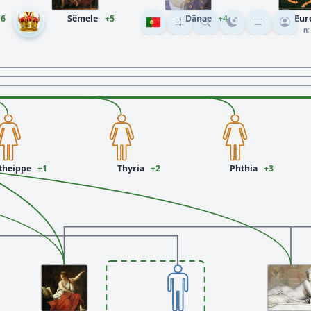
16
Sêmele
+5
Dânae
+4
Eur
n:
theippe
+1
Thyria
+2
Phthia
+3