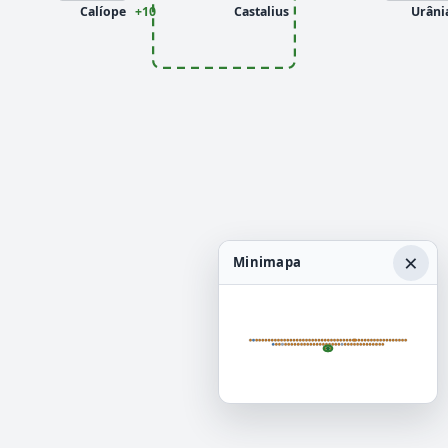
Calíope
+10
Castalius
Urâni
×
Minimapa